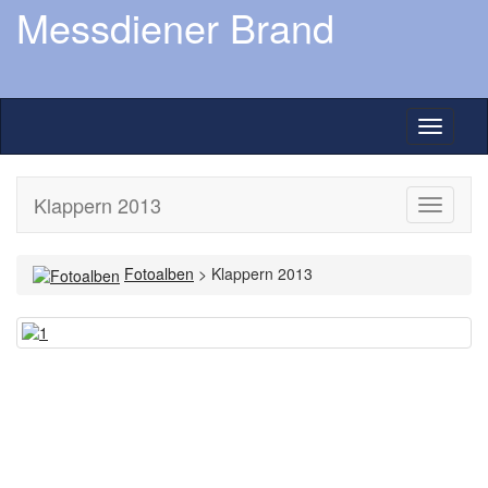
Messdiener Brand
Toggle
navigati
Klappern 2013
Toggle
navigati
Fotoalben
> Klappern 2013