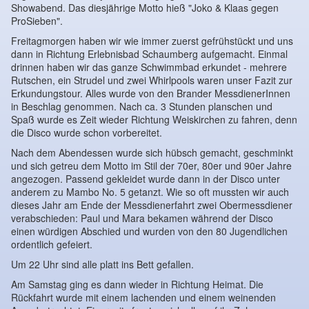
Showabend. Das diesjährige Motto hieß "Joko & Klaas gegen
ProSieben".
Freitagmorgen haben wir wie immer zuerst gefrühstückt und uns
dann in Richtung Erlebnisbad Schaumberg aufgemacht. Einmal
drinnen haben wir das ganze Schwimmbad erkundet - mehrere
Rutschen, ein Strudel und zwei Whirlpools waren unser Fazit zur
Erkundungstour. Alles wurde von den Brander MessdienerInnen
in Beschlag genommen. Nach ca. 3 Stunden planschen und
Spaß wurde es Zeit wieder Richtung Weiskirchen zu fahren, denn
die Disco wurde schon vorbereitet.
Nach dem Abendessen wurde sich hübsch gemacht, geschminkt
und sich getreu dem Motto im Stil der 70er, 80er und 90er Jahre
angezogen. Passend gekleidet wurde dann in der Disco unter
anderem zu Mambo No. 5 getanzt. Wie so oft mussten wir auch
dieses Jahr am Ende der Messdienerfahrt zwei Obermessdiener
verabschieden: Paul und Mara bekamen während der Disco
einen würdigen Abschied und wurden von den 80 Jugendlichen
ordentlich gefeiert.
Um 22 Uhr sind alle platt ins Bett gefallen.
Am Samstag ging es dann wieder in Richtung Heimat. Die
Rückfahrt wurde mit einem lachenden und einem weinenden