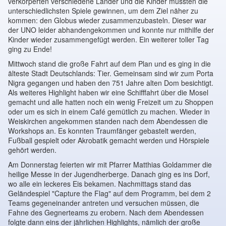
verkörperten verschiedene Länder und die Kinder mussten die
unterschiedlichsten Spiele gewinnen, um dem Ziel näher zu
kommen: den Globus wieder zusammenzubasteln. Dieser war
der UNO leider abhandengekommen und konnte nur mithilfe der
Kinder wieder zusammengefügt werden. Ein weiterer toller Tag
ging zu Ende!
Mittwoch stand die große Fahrt auf dem Plan und es ging in die
älteste Stadt Deutschlands: Tier. Gemeinsam sind wir zum Porta
Nigra gegangen und haben den 751 Jahre alten Dom besichtigt.
Als weiteres Highlight haben wir eine Schifffahrt über die Mosel
gemacht und alle hatten noch ein wenig Freizeit um zu Shoppen
oder um es sich in einem Café gemütlich zu machen. Wieder in
Weiskirchen angekommen standen nach dem Abendessen die
Workshops an. Es konnten Traumfänger gebastelt werden,
Fußball gespielt oder Akrobatik gemacht werden und Hörspiele
gehört werden.
Am Donnerstag feierten wir mit Pfarrer Matthias Goldammer die
heilige Messe in der Jugendherberge. Danach ging es ins Dorf,
wo alle ein leckeres Eis bekamen. Nachmittags stand das
Geländespiel "Capture the Flag" auf dem Programm, bei dem 2
Teams gegeneinander antreten und versuchen müssen, die
Fahne des Gegnerteams zu erobern. Nach dem Abendessen
folgte dann eins der jährlichen Highlights, nämlich der große