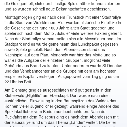
die Gelegenheit, sich durch lustige Spiele näher kennenzulernen
und so wurden schnell neue Bekanntschaften geschlossen.
Montagmorgen ging es nach dem Frühstück mit einer Stadtrallye
in die Stadt von Weiskirchen. Hier wurden historische Einblicke in
die Geschichte der rund 1000 Jahre alten Stadt gegeben und
spielerisch nach dem Motto „Schule“ viele weitere Fakten gelernt.
Nach der Stadtrallye versammelten sich alle MessdienerInnen im
Stadtpark und es wurde gemeinsam das Lunchpaket gegessen
sowie Spiele gespielt. Nach dem Abendessen stand das
Nachtspiel auf dem Plan. Monopoly war hier das Motto und so
war es die Aufgabe der einzelnen Gruppen, möglichst viele
Gebäude aus Brand zu kaufen. Unter anderem wurde St.Donatus
und das Vennbahncenter an die Gruppe mit dem am höchsten
erspielten Kapital versteigert. Ausgepowert vom Tag ging es um
22 Uhr ins Bett.
Am Dienstag ging es ausgeschlafen und gut gestärkt in den
Kletterwald „Highlife“ am Eberskopf. Dort wurde nach einer
ausführlichen Einweisung in den Baumspitzen des Waldes das
Können vieler Jugendlicher gezeigt, während einige Andere das
Spektakel lieber vom Boden aus beobachteten. Nach der
Rückfahrt mit dem Reisebus ging es nach dem Abendessen mit
der Hausrallye rund um das Thema „Länder“ weiter. Die Leiter